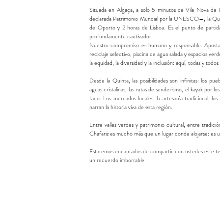
Situada en Algaça, a solo 5 minutos de Vila Nova de 
declarada Patrimonio Mundial por la UNESCO—, la Quint
de Oporto y 2 horas de Lisboa. Es el punto de partida
profundamente cautivador.
Nuestro compromiso es humano y responsable. Aposta
reciclaje selectivo, piscina de agua salada y espacios ve
la equidad, la diversidad y la inclusión: aquí, todas y tod
Desde la Quinta, las posibilidades son infinitas: los pue
aguas cristalinas, las rutas de senderismo, el kayak por lo
fado. Los mercados locales, la artesanía tradicional, los 
narran la historia viva de esta región.
Entre valles verdes y patrimonio cultural, entre tradici
Chafariz es mucho más que un lugar donde alojarse: es un
Estaremos encantados de compartir con ustedes este ter
un recuerdo imborrable.