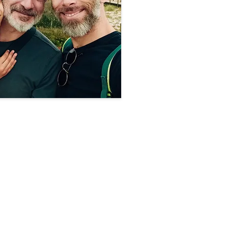
CONTACTO
quintadochafarizpt@gmail.com