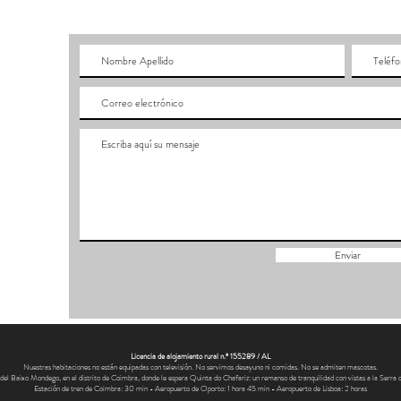
Rua do C
Enviar
Licencia de alojamiento rural n.º 155289 / AL
Nuestras habitaciones no están equipadas con televisión. No servimos desayuno ni comidas. No se admiten mascotas.
 del Baixo Mondego, en el distrito de Coimbra, donde le espera Quinta do Chafariz: un remanso de tranquilidad con vistas a la Serra da
Estación de tren de Coimbra: 30 min - Aeropuerto de Oporto: 1 hora 45 min - Aeropuerto de Lisboa: 2 horas