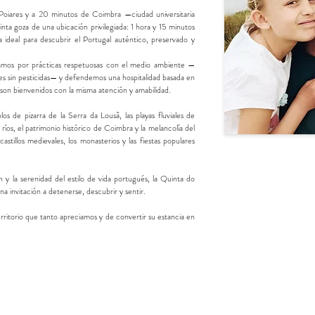
Poiares y a 20 minutos de Coimbra —ciudad universitaria
a goza de una ubicación privilegiada: 1 hora y 15 minutos
 ideal para descubrir el Portugal auténtico, preservado y
mos por prácticas respetuosas con el medio ambiente —
rdes sin pesticidas— y defendemos una hospitalidad basada en
os son bienvenidos con la misma atención y amabilidad.
blos de pizarra de la Serra da Lousã, las playas fluviales de
s ríos, el patrimonio histórico de Coimbra y la melancolía del
castillos medievales, los monasterios y las fiestas populares
ón y la serenidad del estilo de vida portugués, la Quinta do
a invitación a detenerse, descubrir y sentir.
ritorio que tanto apreciamos y de convertir su estancia en