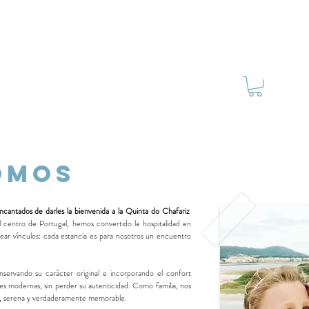
SERVICIOS
EVENTOS
CULTURA
TIENDA
OMOS
ncantados de darles la bienvenida a la Quinta do Chafariz
.
el centro de Portugal, hemos convertido la hospitalidad en
rear vínculos: cada estancia es para nosotros un encuentro
servando su carácter original e incorporando el confort
es modernas, sin perder su autenticidad. Como familia, nos
a, serena y verdaderamente memorable.