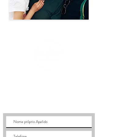
CONTACTO
quintadochafarizpt@gmail.com
Rua do Chafariz 2, Algaça, Arrifana PRS
3350-
071
Portugal
Tél : +351 964 304 848