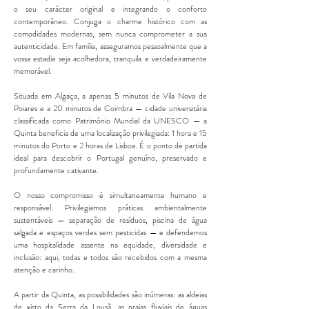
o seu carácter original e integrando o conforto
contemporâneo. Conjuga o charme histórico com as
comodidades modernas, sem nunca comprometer a sua
autenticidade. Em família, asseguramos pessoalmente que a
vossa estadia seja acolhedora, tranquila e verdadeiramente
memorável.
Situada em Algaça, a apenas 5 minutos de Vila Nova de
Poiares e a 20 minutos de Coimbra — cidade universitária
classificada como Património Mundial da UNESCO — a
Quinta beneficia de uma localização privilegiada: 1 hora e 15
minutos do Porto e 2 horas de Lisboa. É o ponto de partida
ideal para descobrir o Portugal genuíno, preservado e
profundamente cativante.
O nosso compromisso é simultaneamente humano e
responsável. Privilegiamos práticas ambientalmente
sustentáveis — separação de resíduos, piscina de água
salgada e espaços verdes sem pesticidas — e defendemos
uma hospitalidade assente na equidade, diversidade e
inclusão: aqui, todas e todos são recebidos com a mesma
atenção e carinho.
A partir da Quinta, as possibilidades são inúmeras: as aldeias
de xisto da Serra da Lousã, as praias fluviais de águas