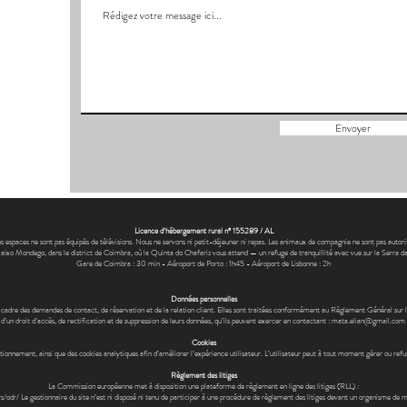
Envoyer
Licence d’hébergement rural n° 155289 / AL
 espaces ne sont pas équipés de télévisions. Nous ne servons ni petit-déjeuner ni repas. Les animaux de compagnie ne sont pas autori
aixo Mondego, dans le district de Coimbra, où la Quinta do Chafariz vous attend — un refuge de tranquillité avec vue sur la Serra da
Gare de Coimbra : 30 min - Aéroport de Porto : 1h45 - Aéroport de Lisbonne : 2h
Données personnelles
s le cadre des demandes de contact, de réservation et de la relation client. Elles sont traitées conformément au Règlement Général 
d’un droit d’accès, de rectification et de suppression de leurs données, qu’ils peuvent exercer en contactant :
mata.elian@gmail.com
Cookies
nctionnement, ainsi que des cookies analytiques afin d’améliorer l’expérience utilisateur. L’utilisateur peut à tout moment gérer ou refu
Règlement des litiges
La Commission européenne met à disposition une plateforme de règlement en ligne des litiges (RLL) :
rs/odr/
Le gestionnaire du site n’est ni disposé ni tenu de participer à une procédure de règlement des litiges devant un organisme de