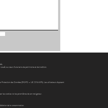
sés.
 Lousã, au cœur d’une terre de patrimoine et de tradition.
sur la Protection des Données (RGPD – UE 2016/679). Les utilisateurs disposent
ser les cookies via les paramètres de son navigateur.
 médiation de la consommation.