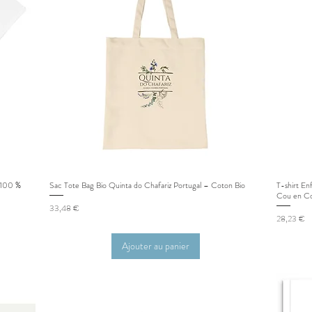
e 100 %
Sac Tote Bag Bio Quinta do Chafariz Portugal – Coton Bio
T-shirt En
Aperçu rapide
Cou en C
Prix
33,48 €
Prix
28,23 €
Ajouter au panier