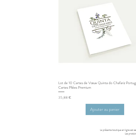
Lot de 10 Cartes de Vœux Quinta do Chafariz Portug
Aperçu rapide
Cartes Pliées Premium
Prix
35,88 €
Ajouter au panier
La présente boutique en ligne est
Les produi