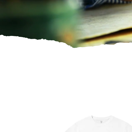
Notre boutique en li
nous inspirent. Autant de souvenirs à emporter 
Quinta do Chafariz,
notr
deviennent un lien durable entre la culture, le lieu e