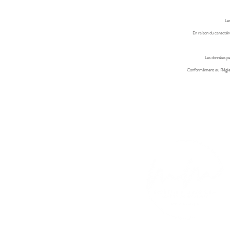
Les
En raison du caractèr
Les données pe
Conformément au Règlemen