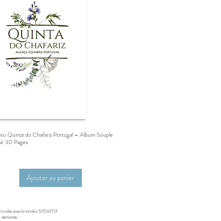
to Quinta do Chafariz Portugal – Album Souple
Aperçu rapide
isé 30 Pages
Ajouter au panier
riculée sous le numéro 517267217.
la demande.