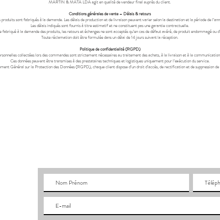
MARTIN & MATA LDA agit en qualité de vendeur final auprès du client.
Conditions générales de vente – Délais & retours
 produits sont fabriqués à la demande. Les délais de production et de livraison peuvent varier selon la destination et la période de l’ann
Les délais indiqués sont fournis à titre estimatif et ne constituent pas une garantie contractuelle.
e fabriqué à la demande des produits, les retours et échanges ne sont acceptés qu’en cas de défaut avéré, de produit endommagé ou d’
Toute réclamation doit être formulée dans un délai de 14 jours suivant la réception.
Politique de confidentialité (RGPD)
rsonnelles collectées lors des commandes sont strictement nécessaires au traitement des achats, à la livraison et à la communication 
Ces données peuvent être transmises à des prestataires techniques et logistiques uniquement pour l’exécution du service.
t Général sur la Protection des Données (RGPD), chaque client dispose d’un droit d’accès, de rectification et de suppression de s
Rua do C