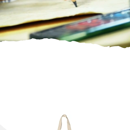
gne
prolonge l’esprit de la
Quinta do Chafariz
au-delà du lieu et des
pour garder un peu de cette expérience avec vous. La boutique met également à l’honneur l
e festival, à travers une collection d’articles exclusifs illustrés par Mariana Malhão. Ses créati
t celles et ceux qui le font vivre.