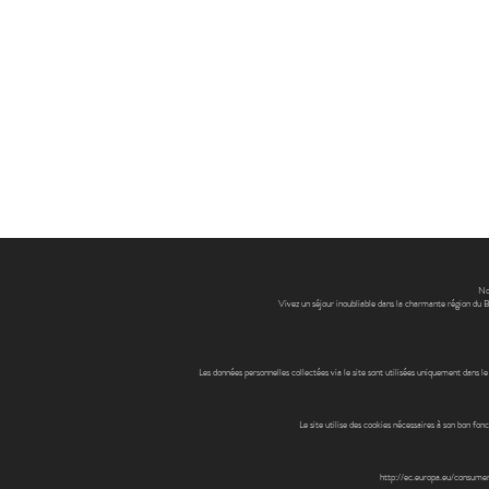
Nos
Vivez un séjour inoubliable dans la charmante région du B
Les données personnelles collectées via le site sont utilisées uniquement dan
Le site utilise des cookies nécessaires à son bon fo
http://ec.europa.eu/consume