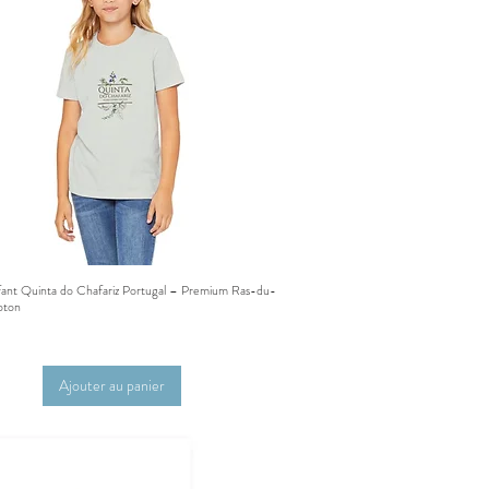
fant Quinta do Chafariz Portugal – Premium Ras-du-
Aperçu rapide
oton
Ajouter au panier