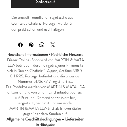
Sofortkauf
Die umweltfreundliche Tragetasche aus 
Quinta do Chafariz, Portugal, wurde für 
den praktischen und nachhaltigen 
Alltagsgebrauch entwickelt. Diese 
Tragetasche aus Bio-Baumwolle ist leicht, 
strapazierfähig und geräumig – ideal für 
Ihre persönlichen Gegenstände, Einkäufe 
Rechtliche Informationen / Rechtliche Hinweise
oder Reiseaccessoires. Ihr schlichtes und 
Dieser Online-Shop wird von MARTIN & MATA
robustes Design in Kombination mit 
LDA betrieben, deren eingetragener Firmensitz
sich in Rua do Chafariz 2, Algaça, Arrifana
3350-
verstärkten Griffen bietet hohen 
011
PRS, Portugal befindet und die unter der
Tragekomfort und fördert gleichzeitig 
Nummer
517267217
registriert ist.
einen verantwortungsvolleren Konsum. 
Die Produkte werden von MARTIN & MATA LDA
Eigenschaften: • Umweltfreundliche 
entworfen und von einem Drittanbieter, der sich
Tragetasche • Modell SOL'S Organic Zen 
auf Print-on-Demand spezialisiert hat,
76900 • 100 % Bio-Baumwolle • 
hergestellt, bedruckt und versendet.
Geräumiges Format für den täglichen 
MARTIN & MATA LDA tritt als Endverkäufer
Gebrauch • Leicht und einfach 
gegenüber dem Kunden auf.
zusammenfaltbar • Verstärkte Griffe für 
Allgemeine Geschäftsbedingungen – Lieferzeiten
zusätzliche Strapazierfähigkeit • Ideal zum 
& Rückgabe