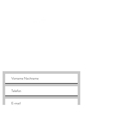
ausschließlich zur Bestellabwicklung, 
Lieferung und zum Kundenservice 
verwendet. Gemäß der Datenschutz-
Grundverordnung (DSGVO) hat jeder 
Kunde das Recht auf Auskunft, 
Berichtigung und Löschung seiner 
personenbezogenen Daten.
KONTAKT
quintadochafarizpt@gmail.com
Rua do Chafariz 2, Algaça, Arrifana PRS
3350-
071
Portugal
Tel:
+351 964 308 848