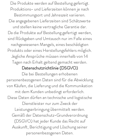
Die Produkte werden auf Bestellung gefertigt.
Einkaufen, Reisen oder für den Alltag. 
Produktions- und Lieferzeiten können je nach
Verkäufer: MARTIN & MATA LDA, Rua 
Bestimmungsort und Jahreszeit variieren.
do Chafariz 2, Algaça, Arrifana 3350-011 
Die angegebenen Lieferzeiten sind Schätzwerte
PRS, Portugal, NIF 517267217. 
und stellen keine vertragliche Garantie dar.
Produktion: Das Produkt wurde von 
Da die Produkte auf Bestellung gefertigt werden,
MARTIN & MATA LDA entworfen und 
sind Rückgaben und Umtausch nur im Falle eines
wird auf Bestellung von einem 
nachgewiesenen Mangels, eines beschädigten
spezialisierten Druckpartner (Print-on-
Produkts oder eines Herstellungsfehlers möglich.
Demand) hergestellt. Lieferung: Die 
Jegliche Ansprüche müssen innerhalb von 14
Tagen nach Erhalt geltend gemacht werden.
Produkte werden auf Bestellung gefertigt. 
Datenschutzrichtlinie (DSGVO)
Die voraussichtliche Produktions- und 
Die bei Bestellungen erhobenen
Lieferzeit variiert je nach Bestimmungsort 
personenbezogenen Daten sind für die Abwicklung
und Jahreszeit zwischen 5 und 15 
von Käufen, die Lieferung und die Kommunikation
Werktagen. Rückgabe: Rückgaben werden 
mit dem Kunden unbedingt erforderlich.
nur bei defekten, beschädigten oder 
Diese Daten dürfen an technische und logistische
fehlerhaften Produkten akzeptiert. Alle 
Dienstleister nur zum Zweck der
Reklamationen müssen innerhalb von 14 
Leistungserbringung übermittelt werden.
Tagen nach Erhalt der Ware gemeldet 
Gemäß der Datenschutz-Grundverordnung
werden. Datenschutz (DSGVO): 
(DSGVO) hat jeder Kunde das Recht auf
Auskunft, Berichtigung und Löschung seiner
Personenbezogene Daten, die im Rahmen 
personenbezogenen Daten.
einer Bestellung erhoben werden, werden 