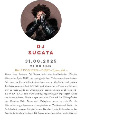
DJ
SUCATA
31.08.2025
21:00 Uhr
BAILE DO SUCATA – DJ SET – Todo o público
Unter dem Namen DJ Sucata heizt der brasilianische Künstler
Wenceslau (geb. 1988) der portugiesischen Clubszene mit explosiven
Sets ein, die Carioca-Funk, afro-diasporische Rhythmen und queere
Einflüsse vereinen. Seit 2019 lebt und arbeitet er in Porto und hat sich
dort als feste Größe der Underground-Szene etabliert. Er ist Resident-
DJ im BATIDÃO Baile Funk und legt regelmäßig in angesagten Clubs
wie Maus Hábitos, Pérola Negra und Hard Club auf. Als Mitbegründer
der Projekte Baile Doce und Malaghetto setzt er sich für die
Wertschätzung schwarzer und marginalisierter Musik ein und fördert die
Sichtbarkeit queerer Künstler*innen. Bei den Nuits Culturelles in der
Quinta do Chafariz wird sein DJ-Set zu einem sinnlichen und inklusiven