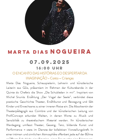
NOGUEIRA
MARTA DIAS
07.09.2025
16:00 Uhr
O ENCANTO DAS HISTÓRIAS EO DESPERTAR DA
IMAGINAÇÃO - Conto – Crianças
Marta Dias Nogueira, Schauspielerin, Lehrerin und künstlerische
Leiterin aus Góis, präsentiert im Rahmen der Kulturabende in der
Quinta do Chafariz die Show „Die Schubladen in mir“. Inspiriert von
Michal Snunits Erzählung „Der Vogel der Seele“, verbindet diese
poetische Geschichte Theater, Erzählkunst und Bewegung und lädt
Kinder und Erwachsene zu einer inneren Reise ein. Die Absolventin der
Theaterpädagogik aus Coimbra und der künstlerischen Leitung von
ProfiConcept erkundet Welten, in denen Worte zu Musik und
Sensibilität zu theatralischem Material werden. Ihr künstlerischer
Werdegang umfasst Theater, Gesang, Tanz, bildende Kunst und
Performance – stets im Dienste der kollektiven Vorstellungskraft. In
einer intimen und sinnlichen Atmosphäre offenbart jede auf der Bühne
geöffnete Schublade eine Emotion, einen Traum oder eine Erinnerung.