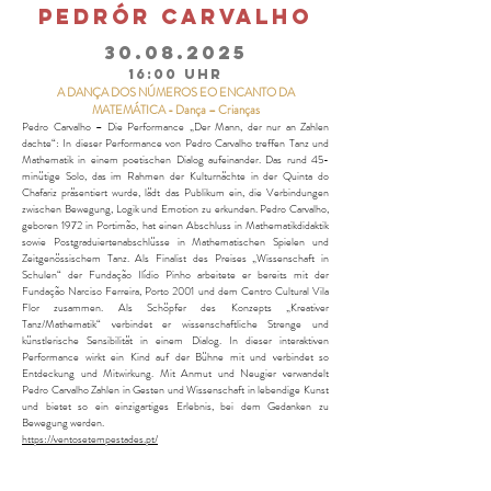
PEDRÓR CARVALHO
30.08.2025
16:00 Uhr
A DANÇA DOS NÚMEROS EO ENCANTO DA
MATEMÁTICA - Dança – Crianças
Pedro Carvalho – Die Performance „Der Mann, der nur an Zahlen
dachte“: In dieser Performance von Pedro Carvalho treffen Tanz und
Mathematik in einem poetischen Dialog aufeinander. Das rund 45-
minütige Solo, das im Rahmen der Kulturnächte in der Quinta do
Chafariz präsentiert wurde, lädt das Publikum ein, die Verbindungen
zwischen Bewegung, Logik und Emotion zu erkunden. Pedro Carvalho,
geboren 1972 in Portimão, hat einen Abschluss in Mathematikdidaktik
sowie Postgraduiertenabschlüsse in Mathematischen Spielen und
Zeitgenössischem Tanz. Als Finalist des Preises „Wissenschaft in
Schulen“ der Fundação Ilídio Pinho arbeitete er bereits mit der
Fundação Narciso Ferreira, Porto 2001 und dem Centro Cultural Vila
Flor zusammen. Als Schöpfer des Konzepts „Kreativer
Tanz/Mathematik“ verbindet er wissenschaftliche Strenge und
künstlerische Sensibilität in einem Dialog. In dieser interaktiven
Performance wirkt ein Kind auf der Bühne mit und verbindet so
Entdeckung und Mitwirkung. Mit Anmut und Neugier verwandelt
Pedro Carvalho Zahlen in Gesten und Wissenschaft in lebendige Kunst
und bietet so ein einzigartiges Erlebnis, bei dem Gedanken zu
Bewegung werden.
https://ventosetempestades.pt/