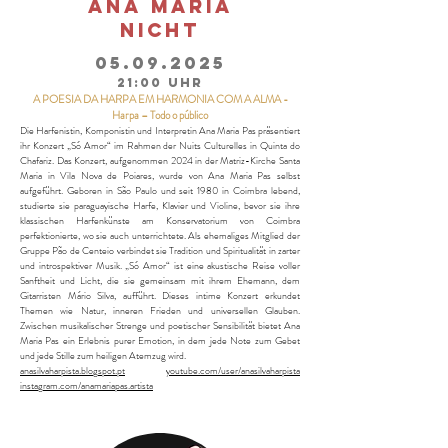
ANA MARIA
NICHT
05.09.2025
21:00 Uhr
A POESIA DA HARPA EM HARMONIA COM A ALMA -
Harpa – Todo o público
Die Harfenistin, Komponistin und Interpretin Ana Maria Pas präsentiert
ihr Konzert „Só Amor“ im Rahmen der Nuits Culturelles in Quinta do
Chafariz. Das Konzert, aufgenommen 2024 in der Matriz-Kirche Santa
Maria in Vila Nova de Poiares, wurde von Ana Maria Pas selbst
aufgeführt. Geboren in São Paulo und seit 1980 in Coimbra lebend,
studierte sie paraguayische Harfe, Klavier und Violine, bevor sie ihre
klassischen Harfenkünste am Konservatorium von Coimbra
perfektionierte, wo sie auch unterrichtete. Als ehemaliges Mitglied der
Gruppe Pão de Centeio verbindet sie Tradition und Spiritualität in zarter
und introspektiver Musik. „Só Amor“ ist eine akustische Reise voller
Sanftheit und Licht, die sie gemeinsam mit ihrem Ehemann, dem
Gitarristen Mário Silva, aufführt. Dieses intime Konzert erkundet
Themen wie Natur, inneren Frieden und universellen Glauben.
Zwischen musikalischer Strenge und poetischer Sensibilität bietet Ana
Maria Pas ein Erlebnis purer Emotion, in dem jede Note zum Gebet
und jede Stille zum heiligen Atemzug wird.
anasilvaharpista.blogspot.pt
youtube.com/user/anasilvaharpista
instagram.com/anamariapas.artista