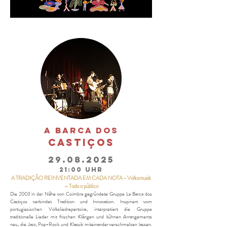
A BARCA DOS
CASTIÇOS
29.08.2025
21:00 Uhr
A TRADIÇÃO REINVENTADA EM CADA NOTA - Volksmusik
– Todo o público
Die 2003 in der Nähe von Coimbra gegründete Gruppe La Barca dos
Castiços verbindet Tradition und Innovation. Inspiriert vom
portugiesischen Volksliedrepertoire, interpretiert die Gruppe
traditionelle Lieder mit frischen Klängen und kühnen Arrangements
neu, die Jazz, Pop-Rock und Klassik miteinander verschmelzen lassen.