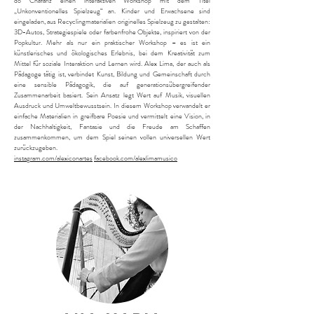
do Chafariz einen interaktiven Workshop mit dem Titel
„Unkonventionelles Spielzeug“ an. Kinder und Erwachsene sind
eingeladen, aus Recyclingmaterialien originelles Spielzeug zu gestalten:
3D-Autos, Strategiespiele oder farbenfrohe Objekte, inspiriert von der
Popkultur. Mehr als nur ein praktischer Workshop – es ist ein
künstlerisches und ökologisches Erlebnis, bei dem Kreativität zum
Mittel für soziale Interaktion und Lernen wird. Alex Lima, der auch als
Pädagoge tätig ist, verbindet Kunst, Bildung und Gemeinschaft durch
eine sensible Pädagogik, die auf generationsübergreifender
Zusammenarbeit basiert. Sein Ansatz legt Wert auf Musik, visuellen
Ausdruck und Umweltbewusstsein. In diesem Workshop verwandelt er
einfache Materialien in greifbare Poesie und vermittelt eine Vision, in
der Nachhaltigkeit, Fantasie und die Freude am Schaffen
zusammenkommen, um dem Spiel seinen vollen universellen Wert
zurückzugeben.
instagram.com/alexiconartes
facebook.com/alexlimamusico