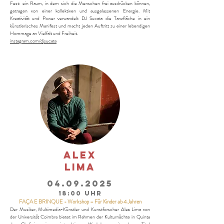
Fest: ein Raum, in dem sich die Menschen frei ausdrücken können,
getragen von einer kollektiven und ausgelassenen Energie. Mit
Kreativität und Power verwandelt DJ Sucata die Tanzfläche in ein
künstlerisches Manifest und macht jeden Auftritt zu einer lebendigen
Hommage an Vielfalt und Freiheit.
instagram.com/djsucata
ALEX
LIMA
04.09.2025
18:00 Uhr
FAÇA E BRINQUE - Workshop – Für Kinder ab 4 Jahren
Der Musiker, Multimedia-Künstler und Kunstforscher Alex Lima von
der Universität Coimbra bietet im Rahmen der Kulturnächte in Quinta