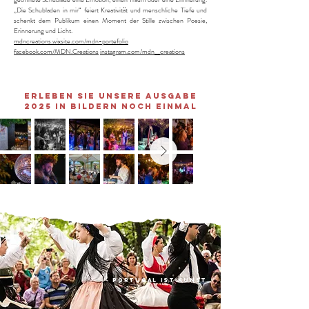
„Die Schubladen in mir“ feiert Kreativität und menschliche Tiefe und
schenkt dem Publikum einen Moment der Stille zwischen Poesie,
Erinnerung und Licht.
mdncreations.wixsite.com/mdn-portefolio
facebook.com/MDN.Creations
instagram.com/mdn__creations
ERLEBEN SIE UNSERE AUSGABE
2025 IN BILDERN NOCH EINMAL
PORTUGAL IST KUNST