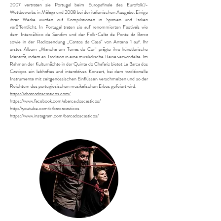
2007 vertraten sie Portugal beim Europafinale des Eurofolk'J-
Wettbewerbs in Málaga und 2008 bei der italienischen Ausgabe. Einige
ihrer Werke wurden auf Kompilationen in Spanien und Italien
veröffentlicht. In Portugal traten sie auf renommierten Festivals wie
dem Intercéltico de Sendim und der Folk-Celta de Ponte da Barca
sowie in der Radiosendung „Cantos da Casa“ von Antena 1 auf. Ihr
erstes Album „Mancha em Terras de Cor“ prägte ihre künstlerische
Identität, indem es Tradition in eine musikalische Reise verwandelte. Im
Rahmen der Kulturnächte in der Quinta do Chafariz bietet La Barca dos
Castiços ein lebhaftes und interaktives Konzert, bei dem traditionelle
Instrumente mit zeitgenössischen Einflüssen verschmelzen und so der
Reichtum des portugiesischen musikalischen Erbes gefeiert wird.
https://abarcadoscasticos.com/
https://www.facebook.com/abarca.doscasticos/
http://youtube.com/c/barcacasticos
https://www.instagram.com/barcadoscasticos/