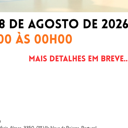
0
ariz, Algaça, 3350-011 Vila Nova de Poiares, Portugal