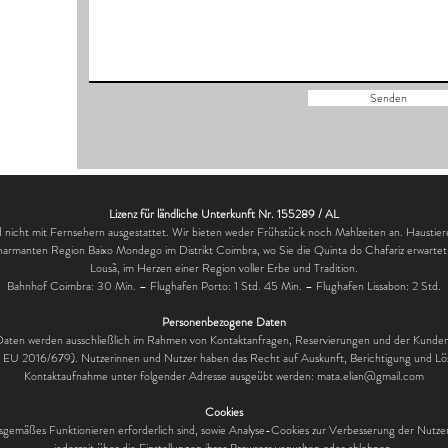
Senden
Lizenz für ländliche Unterkunft Nr. 155289 / AL
nicht mit Fernsehern ausgestattet. Wir bieten weder Frühstück noch Mahlzeiten an. Haustiere 
charmanten Region Baixo Mondego im Distrikt Coimbra, wo Sie die Quinta do Chafariz erwartet 
Lousã, im Herzen einer Region voller Erbe und Tradition.
Bahnhof Coimbra: 30 Min. – Flughafen Porto: 1 Std. 45 Min. – Flughafen Lissabon: 2 Std.
Personenbezogene Daten
aten werden ausschließlich im Rahmen von Kontaktanfragen, Reservierungen und der Kunden
 2016/679). Nutzerinnen und Nutzer haben das Recht auf Auskunft, Berichtigung und Lös
Kontaktaufnahme unter folgender Adresse ausgeübt werden:
mata.elian@gmail.com
Cookies
gsgemäßes Funktionieren erforderlich sind, sowie Analyse-Cookies zur Verbesserung der Nutz