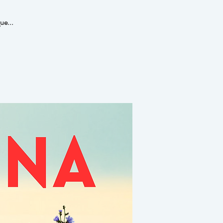
ue...