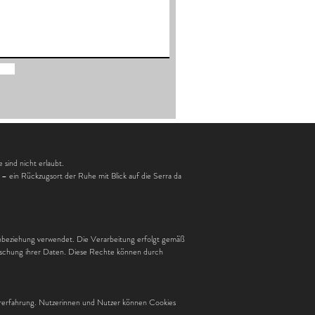
sind nicht erlaubt.
– ein Rückzugsort der Ruhe mit Blick auf die Serra da
beziehung verwendet. Die Verarbeitung erfolgt gemäß
chung ihrer Daten. Diese Rechte können durch
ererfahrung. Nutzerinnen und Nutzer können Cookies