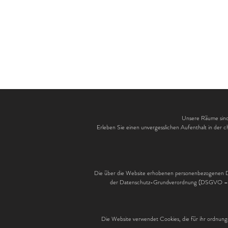
Unsere Räume sind 
Erleben Sie einen unvergesslichen Aufenthalt in der 
Die über die Website erhobenen personenbezogenen D
der Datenschutz-Grundverordnung (DSGVO – EU
Die Website verwendet Cookies, die für ihr ordnun